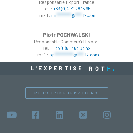
Responsable Export France
Tel. :
+33 (0)4 72 28 15 65
Email :
mr
*******
@
***
H2.com
Piotr POCHWALSKI
Responsable Commercial Export
Tel. :
+33 (0)6 17 63 03 42
Email :
pp
*********
@
***
H2.com
L'EXPERTISE
PLUS D'INFORMATIONS